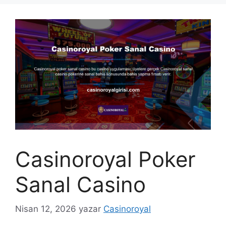
Casinoroyal Poker
Sanal Casino
Nisan 12, 2026
yazar
Casinoroyal