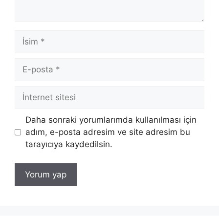
İsim
E-
posta
İnternet
sitesi
Daha sonraki yorumlarımda kullanılması için
adım, e-posta adresim ve site adresim bu
tarayıcıya kaydedilsin.