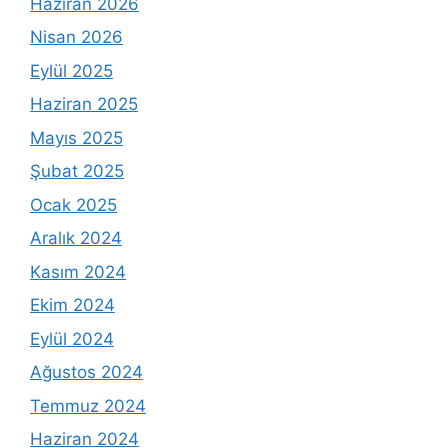
Haziran 2026
Nisan 2026
Eylül 2025
Haziran 2025
Mayıs 2025
Şubat 2025
Ocak 2025
Aralık 2024
Kasım 2024
Ekim 2024
Eylül 2024
Ağustos 2024
Temmuz 2024
Haziran 2024