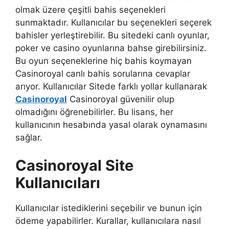
olmak üzere çeşitli bahis seçenekleri
sunmaktadır. Kullanıcılar bu seçenekleri seçerek
bahisler yerleştirebilir. Bu sitedeki canlı oyunlar,
poker ve casino oyunlarına bahse girebilirsiniz.
Bu oyun seçeneklerine hiç bahis koymayan
Casinoroyal canlı bahis sorularına cevaplar
arıyor. Kullanıcılar Sitede farklı yollar kullanarak
Casinoroyal
Casinoroyal güvenilir olup
olmadığını öğrenebilirler. Bu lisans, her
kullanıcının hesabında yasal olarak oynamasını
sağlar.
Casinoroyal Site
Kullanıcıları
Kullanıcılar istediklerini seçebilir ve bunun için
ödeme yapabilirler. Kurallar, kullanıcılara nasıl