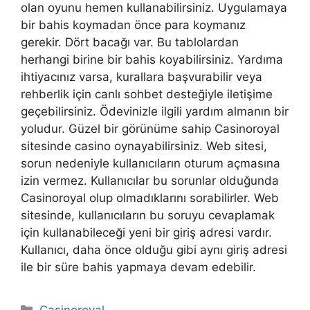
olan oyunu hemen kullanabilirsiniz. Uygulamaya
bir bahis koymadan önce para koymanız
gerekir. Dört bacağı var. Bu tablolardan
herhangi birine bir bahis koyabilirsiniz. Yardıma
ihtiyacınız varsa, kurallara başvurabilir veya
rehberlik için canlı sohbet desteğiyle iletişime
geçebilirsiniz. Ödevinizle ilgili yardım almanın bir
yoludur. Güzel bir görünüme sahip Casinoroyal
sitesinde casino oynayabilirsiniz. Web sitesi,
sorun nedeniyle kullanıcıların oturum açmasına
izin vermez. Kullanıcılar bu sorunlar olduğunda
Casinoroyal olup olmadıklarını sorabilirler. Web
sitesinde, kullanıcıların bu soruyu cevaplamak
için kullanabileceği yeni bir giriş adresi vardır.
Kullanıcı, daha önce olduğu gibi aynı giriş adresi
ile bir süre bahis yapmaya devam edebilir.
Kategoriler