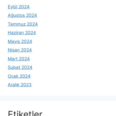
Eylül 2024
Ağustos 2024
Temmuz 2024
Haziran 2024
Mayıs 2024
Nisan 2024
Mart 2024
Şubat 2024
Ocak 2024
Aralık 2023
Etiketler