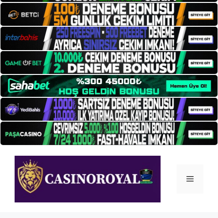
İçeriğe
atla
Menü