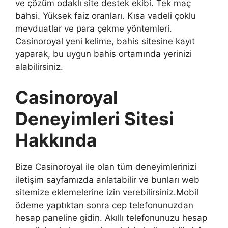
ve çözüm odaklı site destek ekibi. Tek maç
bahsi. Yüksek faiz oranları. Kısa vadeli çoklu
mevduatlar ve para çekme yöntemleri.
Casinoroyal yeni kelime, bahis sitesine kayıt
yaparak, bu uygun bahis ortamında yerinizi
alabilirsiniz.
Casinoroyal
Deneyimleri Sitesi
Hakkında
Bize Casinoroyal ile olan tüm deneyimlerinizi
iletişim sayfamızda anlatabilir ve bunları web
sitemize eklemelerine izin verebilirsiniz.Mobil
ödeme yaptıktan sonra cep telefonunuzdan
hesap paneline gidin. Akıllı telefonunuzu hesap