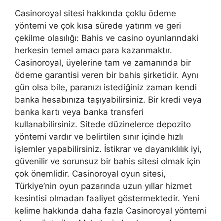
Casinoroyal sitesi hakkında çoklu ödeme
yöntemi ve çok kısa sürede yatırım ve geri
çekilme olasılığı: Bahis ve casino oyunlarındaki
herkesin temel amacı para kazanmaktır.
Casinoroyal, üyelerine tam ve zamanında bir
ödeme garantisi veren bir bahis şirketidir. Aynı
gün olsa bile, paranızı istediğiniz zaman kendi
banka hesabınıza taşıyabilirsiniz. Bir kredi veya
banka kartı veya banka transferi
kullanabilirsiniz. Sitede düzinelerce depozito
yöntemi vardır ve belirtilen sınır içinde hızlı
işlemler yapabilirsiniz. İstikrar ve dayanıklılık iyi,
güvenilir ve sorunsuz bir bahis sitesi olmak için
çok önemlidir. Casinoroyal oyun sitesi,
Türkiye’nin oyun pazarında uzun yıllar hizmet
kesintisi olmadan faaliyet göstermektedir. Yeni
kelime hakkında daha fazla Casinoroyal yöntemi