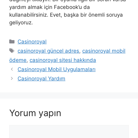
yardım almak için Facebook’u da
kullanabilirsiniz. Evet, başka bir önemli soruya
geliyoruz.
Kategoriler
Casinoroyal
Etiketler
casinoroyal güncel adres
,
casinoroyal mobil
ödeme
,
casinoroyal sitesi hakkında
Casinoroyal Mobil Uygulamaları
Casinoroyal Yardım
Yorum yapın
Yorum