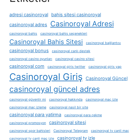
adresi casinoroyal
bahis sitesi casinoroyal
Casinoroyal Adresi
casinoroyal adres
casinoroyal bahis
casinoroyal bahis seçenekleri
Casinoroyal Bahis Sitesi
casinoroyal bağlantısı
casinoroyal bonus
casinoroyal canlı destek
casinoroyal casino oyunları
casinoroyal casino sitesi
casinoroyal com
casinoroyal giris twitter
casinoroyal giris yap
Casinoroyal Giriş
Casinoroyal Güncel
casinoroyal güncel adres
casinoroyal güvenlir mi
casinoroyal hakkında
casinoroyal maç izle
casinoroyal maç izleme
casinoroyal nasil bir site
casinoroyal para yatirma
casinoroyal para çekme
casinoroyal sitesi
casinoroyal promosyon
casinoroyal spor bahisleri
Casinoroyal Telegram
casinoroyal tv canli maç
casinoroyal tv izle
casinoroyal tv canli maç izle