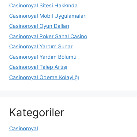
Casinoroyal Sitesi Hakkında
Casinoroyal Mobil Uygulamaları
Casinoroyal Oyun Dalları
Casinoroyal Poker Sanal Casino
Casinoroyal Yardım Sunar
Casinoroyal Yardım Bölümü
Casinoroyal Talep Artışı
Casinoroyal Ödeme Kolaylığı
Kategoriler
Casinoroyal