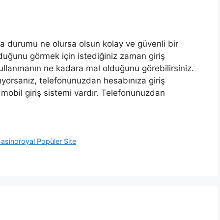
a durumu ne olursa olsun kolay ve güvenli bir
lduğunu görmek için istediğiniz zaman giriş
kullanmanın ne kadara mal olduğunu görebilirsiniz.
nıyorsanız, telefonunuzdan hesabınıza giriş
in mobil giriş sistemi vardır. Telefonunuzdan
asinoroyal Popüler Site