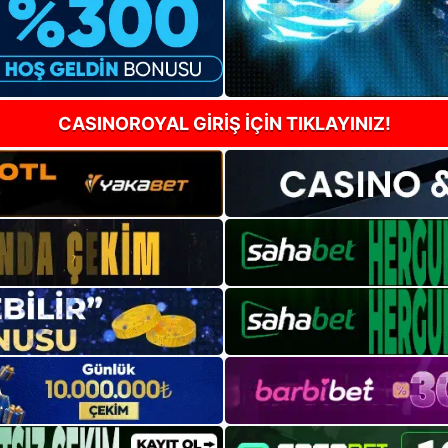
CASINOROYAL GİRİŞ İÇİN TIKLAYINIZ!