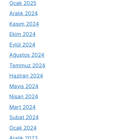
Ocak 2025
Aralık 2024
Kasım 2024
Ekim 2024
Eylül 2024
Ağustos 2024
Temmuz 2024
Haziran 2024
Mayıs 2024
Nisan 2024
Mart 2024
Şubat 2024
Ocak 2024
Aralık 2023