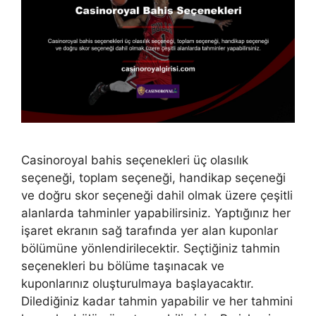
Casinoroyal bahis seçenekleri üç olasılık
seçeneği, toplam seçeneği, handikap seçeneği
ve doğru skor seçeneği dahil olmak üzere çeşitli
alanlarda tahminler yapabilirsiniz. Yaptığınız her
işaret ekranın sağ tarafında yer alan kuponlar
bölümüne yönlendirilecektir. Seçtiğiniz tahmin
seçenekleri bu bölüme taşınacak ve
kuponlarınız oluşturulmaya başlayacaktır.
Dilediğiniz kadar tahmin yapabilir ve her tahmini