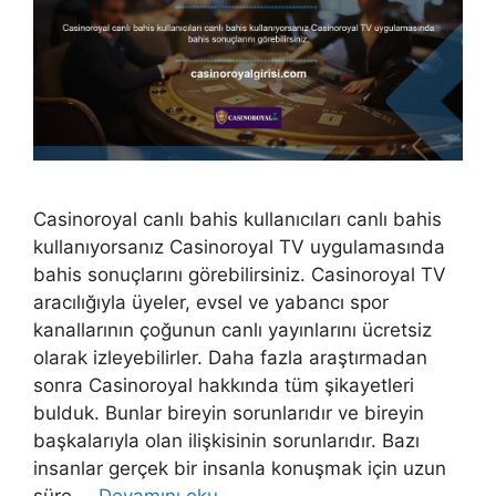
Casinoroyal canlı bahis kullanıcıları canlı bahis
kullanıyorsanız Casinoroyal TV uygulamasında
bahis sonuçlarını görebilirsiniz. Casinoroyal TV
aracılığıyla üyeler, evsel ve yabancı spor
kanallarının çoğunun canlı yayınlarını ücretsiz
olarak izleyebilirler. Daha fazla araştırmadan
sonra Casinoroyal hakkında tüm şikayetleri
bulduk. Bunlar bireyin sorunlarıdır ve bireyin
başkalarıyla olan ilişkisinin sorunlarıdır. Bazı
insanlar gerçek bir insanla konuşmak için uzun