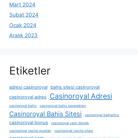
Mart 2024
Şubat 2024
Ocak 2024
Aralık 2023
Etiketler
adresi casinoroyal
bahis sitesi casinoroyal
Casinoroyal Adresi
casinoroyal adres
casinoroyal bahis
casinoroyal bahis seçenekleri
Casinoroyal Bahis Sitesi
casinoroyal bağlantısı
casinoroyal bonus
casinoroyal canlı destek
casinoroyal casino oyunları
casinoroyal casino sitesi