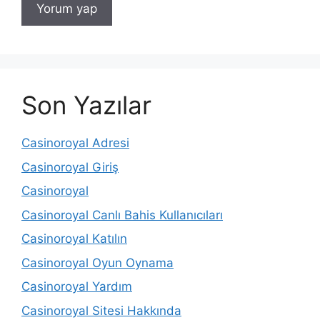
Son Yazılar
Casinoroyal Adresi
Casinoroyal Giriş
Casinoroyal
Casinoroyal Canlı Bahis Kullanıcıları
Casinoroyal Katılın
Casinoroyal Oyun Oynama
Casinoroyal Yardım
Casinoroyal Sitesi Hakkında