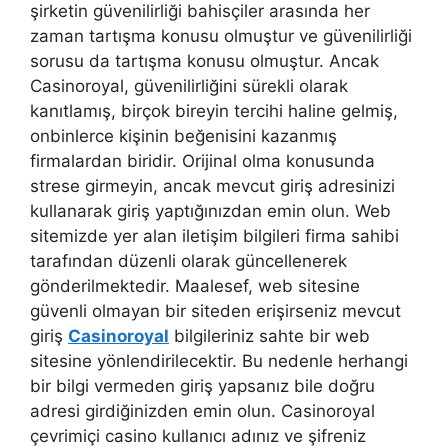
şirketin güvenilirliği bahisçiler arasında her
zaman tartışma konusu olmuştur ve güvenilirliği
sorusu da tartışma konusu olmuştur. Ancak
Casinoroyal, güvenilirliğini sürekli olarak
kanıtlamış, birçok bireyin tercihi haline gelmiş,
onbinlerce kişinin beğenisini kazanmış
firmalardan biridir. Orijinal olma konusunda
strese girmeyin, ancak mevcut giriş adresinizi
kullanarak giriş yaptığınızdan emin olun. Web
sitemizde yer alan iletişim bilgileri firma sahibi
tarafından düzenli olarak güncellenerek
gönderilmektedir. Maalesef, web sitesine
güvenli olmayan bir siteden erişirseniz mevcut
giriş
Casinoroyal
bilgileriniz sahte bir web
sitesine yönlendirilecektir. Bu nedenle herhangi
bir bilgi vermeden giriş yapsanız bile doğru
adresi girdiğinizden emin olun. Casinoroyal
çevrimiçi casino kullanıcı adınız ve şifreniz