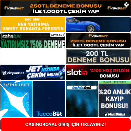
×
CASINOROYAL GİRİŞ İÇİN TIKLAYINIZ!