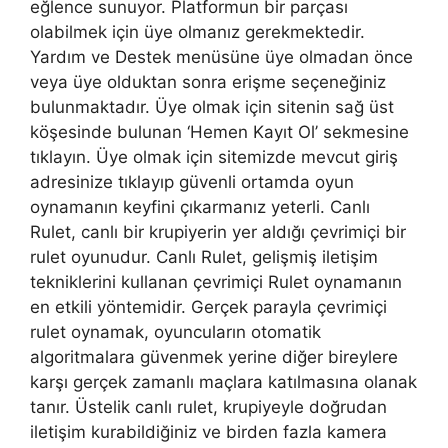
eğlence sunuyor. Platformun bir parçası
olabilmek için üye olmanız gerekmektedir.
Yardım ve Destek menüsüne üye olmadan önce
veya üye olduktan sonra erişme seçeneğiniz
bulunmaktadır. Üye olmak için sitenin sağ üst
köşesinde bulunan ‘Hemen Kayıt Ol’ sekmesine
tıklayın. Üye olmak için sitemizde mevcut giriş
adresinize tıklayıp güvenli ortamda oyun
oynamanın keyfini çıkarmanız yeterli. Canlı
Rulet, canlı bir krupiyerin yer aldığı çevrimiçi bir
rulet oyunudur. Canlı Rulet, gelişmiş iletişim
tekniklerini kullanan çevrimiçi Rulet oynamanın
en etkili yöntemidir. Gerçek parayla çevrimiçi
rulet oynamak, oyuncuların otomatik
algoritmalara güvenmek yerine diğer bireylere
karşı gerçek zamanlı maçlara katılmasına olanak
tanır. Üstelik canlı rulet, krupiyeyle doğrudan
iletişim kurabildiğiniz ve birden fazla kamera