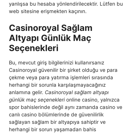
yanlışsa bu hesaba yönlendirilecektir. Lütfen bu
web sitesine erişmekten kaçının.
Casinoroyal Sağlam
Altyapı Günlük Maç
Seçenekleri
Bu, mevcut giriş bilgilerinizi kullanırsanız
Casinoroyal güvenilir bir şirket olduğu ve para
çekme veya para yatırma işlemleri sırasında
herhangi bir sorunla karşılaşmayacağınız
anlamına gelir.
Casinoroyal sağlam altyapı
günlük maç seçenekleri
online casino, yalnızca
spor bahislerinde değil aynı zamanda casino ve
canlı casino bölümlerinde de güvenilirlik
sağlayan sağlam bir altyapıya sahiptir ve
herhangi bir sorun yaşamadan bahis