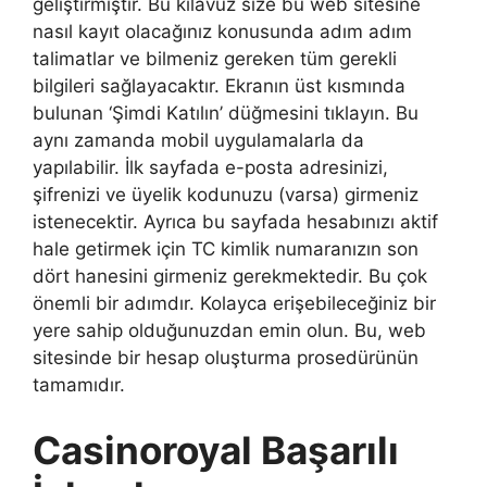
geliştirmiştir. Bu kılavuz size bu web sitesine
nasıl kayıt olacağınız konusunda adım adım
talimatlar ve bilmeniz gereken tüm gerekli
bilgileri sağlayacaktır. Ekranın üst kısmında
bulunan ‘Şimdi Katılın’ düğmesini tıklayın. Bu
aynı zamanda mobil uygulamalarla da
yapılabilir. İlk sayfada e-posta adresinizi,
şifrenizi ve üyelik kodunuzu (varsa) girmeniz
istenecektir. Ayrıca bu sayfada hesabınızı aktif
hale getirmek için TC kimlik numaranızın son
dört hanesini girmeniz gerekmektedir. Bu çok
önemli bir adımdır. Kolayca erişebileceğiniz bir
yere sahip olduğunuzdan emin olun. Bu, web
sitesinde bir hesap oluşturma prosedürünün
tamamıdır.
Casinoroyal Başarılı