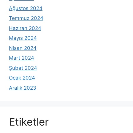
Ağustos 2024
Temmuz 2024
Haziran 2024
Mayıs 2024
Nisan 2024
Mart 2024
Şubat 2024
Ocak 2024
Aralık 2023
Etiketler