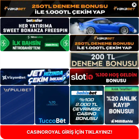
×
CASINOROYAL GİRİŞ İÇİN TIKLAYINIZ!