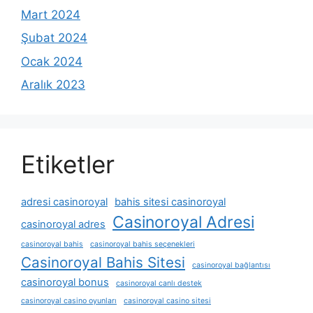
Mart 2024
Şubat 2024
Ocak 2024
Aralık 2023
Etiketler
adresi casinoroyal
bahis sitesi casinoroyal
Casinoroyal Adresi
casinoroyal adres
casinoroyal bahis
casinoroyal bahis seçenekleri
Casinoroyal Bahis Sitesi
casinoroyal bağlantısı
casinoroyal bonus
casinoroyal canlı destek
casinoroyal casino oyunları
casinoroyal casino sitesi