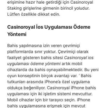
erişimine hazır hale getirdiği için Casinoroyal
Staking girişlerine girmenin birincil yoludur.
Lütfen özellikle dikkat edin.
Casinoroyal İos Uygulaması Ödeme
Yöntemi
Bahis yapılmasına izin veren çevrimiçi
platformlarda sınır yoktur. Çevrimiçi olarak
faaliyet gösteren bahis sitesi
Casinoroyal i̇os
uygulaması ödeme yöntemi
artık mobil
cihazlarda da bahis oynayabilmektedir. Bu yeni
oyun konseptinin birçok avantajı var. ‘ Bahis
tutkunları arasında iPhone’a özel uygulama
oldukça beğeniliyor. Casinoroyal iPhone bahis
uygulaması için iki işletim sistemi mevcuttur.
Mobil cihazlar için bir tarayıcı seçin. iPhone
bahis uygulamasına erişmek için mevcut