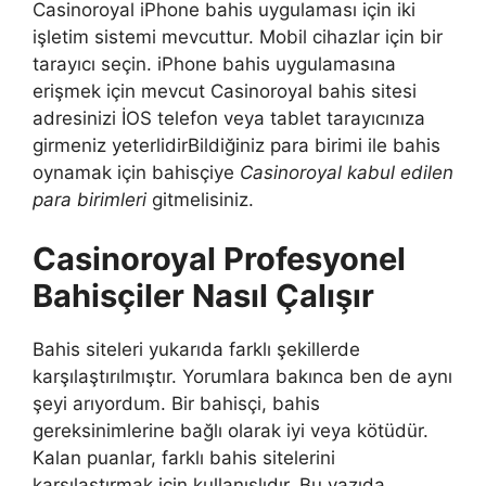
Casinoroyal iPhone bahis uygulaması için iki
işletim sistemi mevcuttur. Mobil cihazlar için bir
tarayıcı seçin. iPhone bahis uygulamasına
erişmek için mevcut Casinoroyal bahis sitesi
adresinizi İOS telefon veya tablet tarayıcınıza
girmeniz yeterlidirBildiğiniz para birimi ile bahis
oynamak için bahisçiye
Casinoroyal kabul edilen
para birimleri
gitmelisiniz.
Casinoroyal Profesyonel
Bahisçiler Nasıl Çalışır
Bahis siteleri yukarıda farklı şekillerde
karşılaştırılmıştır. Yorumlara bakınca ben de aynı
şeyi arıyordum. Bir bahisçi, bahis
gereksinimlerine bağlı olarak iyi veya kötüdür.
Kalan puanlar, farklı bahis sitelerini
karşılaştırmak için kullanışlıdır. Bu yazıda