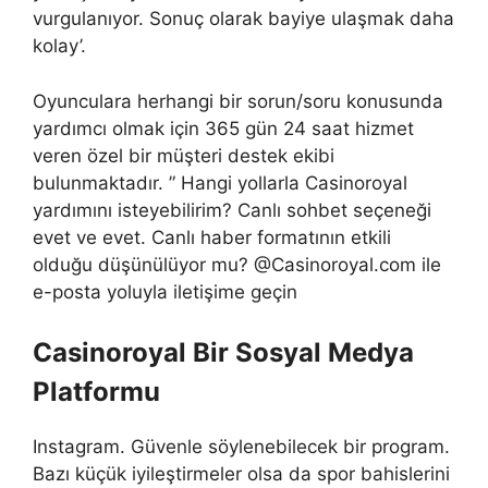
vurgulanıyor. Sonuç olarak bayiye ulaşmak daha
kolay’.
Oyunculara herhangi bir sorun/soru konusunda
yardımcı olmak için 365 gün 24 saat hizmet
veren özel bir müşteri destek ekibi
bulunmaktadır. ” Hangi yollarla Casinoroyal
yardımını isteyebilirim? Canlı sohbet seçeneği
evet ve evet. Canlı haber formatının etkili
olduğu düşünülüyor mu? @Casinoroyal.com ile
e-posta yoluyla iletişime geçin
Casinoroyal Bir Sosyal Medya
Platformu
Instagram. Güvenle söylenebilecek bir program.
Bazı küçük iyileştirmeler olsa da spor bahislerini