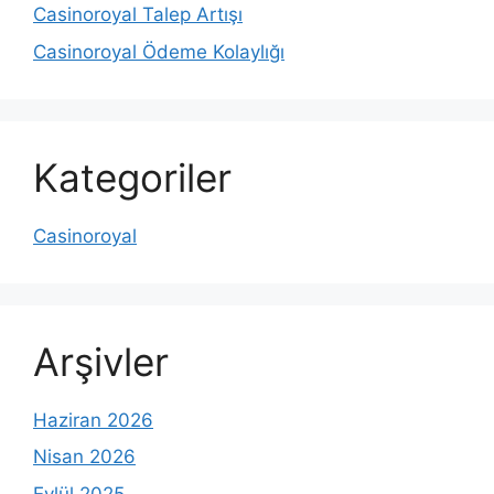
Casinoroyal Talep Artışı
Casinoroyal Ödeme Kolaylığı
Kategoriler
Casinoroyal
Arşivler
Haziran 2026
Nisan 2026
Eylül 2025