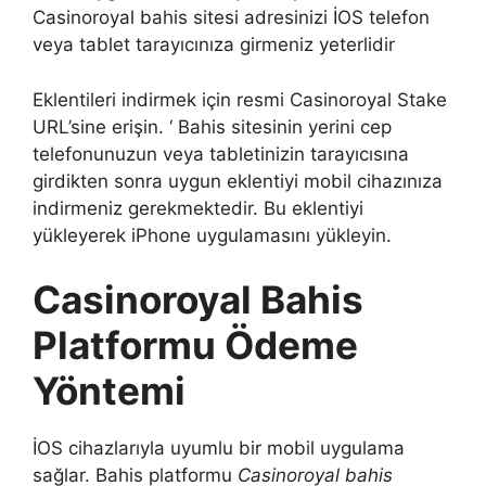
Casinoroyal bahis sitesi adresinizi İOS telefon
veya tablet tarayıcınıza girmeniz yeterlidir
Eklentileri indirmek için resmi Casinoroyal Stake
URL’sine erişin. ‘ Bahis sitesinin yerini cep
telefonunuzun veya tabletinizin tarayıcısına
girdikten sonra uygun eklentiyi mobil cihazınıza
indirmeniz gerekmektedir. Bu eklentiyi
yükleyerek iPhone uygulamasını yükleyin.
Casinoroyal Bahis
Platformu Ödeme
Yöntemi
İOS cihazlarıyla uyumlu bir mobil uygulama
sağlar. Bahis platformu
Casinoroyal bahis