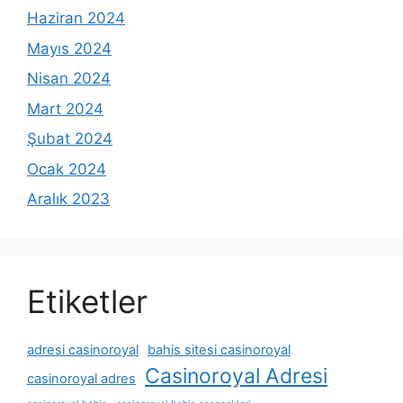
Haziran 2024
Mayıs 2024
Nisan 2024
Mart 2024
Şubat 2024
Ocak 2024
Aralık 2023
Etiketler
adresi casinoroyal
bahis sitesi casinoroyal
Casinoroyal Adresi
casinoroyal adres