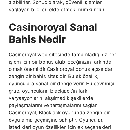
alabilirler. Sonuç olarak, güvenli işlemler
sağlayan bilgileri elde etmek mümkündür.
Casinoroyal Sanal
Bahis Nedir
Casinoroyal web sitesinde tamamladığınız her
işlem için bir bonus alabileceğinizin farkında
olmak önemlidir.Casinoroyal bonus açısından
zengin bir bahis sitesidir. Bu ek özellik,
oyunculara sanal bir denge verir. Bu çevrimiçi
grup, oyuncuların blackjack’in farklı
varyasyonlarını alışılmadık şekillerde
paylaşmalarını ve tartışmalarını sağlar.
Casinoroyal, Blackjack oyununda zengin bir
övgü alma geçmişine sahiptir. Oyuncular,
istedikleri oyun özellikleri için ek seçenekleri