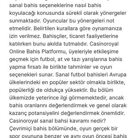
sanal bahis seçeneklerine nasıl bahis
koyulacağı konusunda sürekli olarak yönergeler
sunmaktadır. Oyuncular bu yönergeleri not
etmelidir. Belirtilen kurallara göre oynamanıza
izin verilmez. Bahisçiler, ticaret faaliyetlerine
katılırken bunu akılda tutmalıdır. Casinoroyal
Online Bahis Platformu, üyeleriyle etkileşime
geçmek için futbol, ​​at ve tazı yarışlarına bahis
yapma fırsatı ile birlikte tahminler ve oyun
seçenekleri sunar. Sanal futbol bahisleri Avrupa
ülkelerindeki en popüler sektör olmakla birlikte,
popülerliği de oldukça yüksektir. Bu bölüm
ülkemizde yeterince ilgi görmemektedir, ancak
bahis oranlarını değerlendirmek ve genel olarak
kazanç potansiyelini değerlendirmek önemlidir.
Casinoroyal sanal bahsi kavramı nedir?
Çevrimiçi bahis bölümünde, oyun gerçek bir
spor oyununa benzer ve aynı oyun öncesi bahis