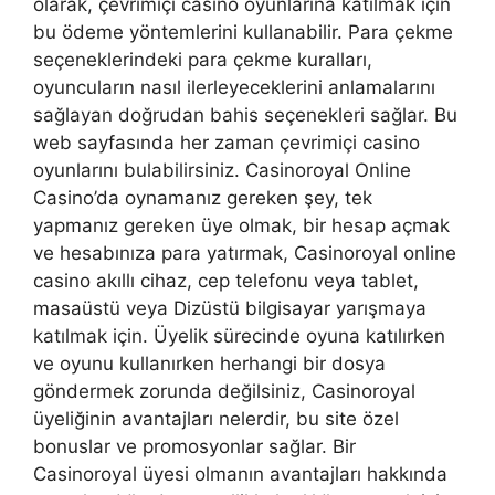
olarak, çevrimiçi casino oyunlarına katılmak için
bu ödeme yöntemlerini kullanabilir. Para çekme
seçeneklerindeki para çekme kuralları,
oyuncuların nasıl ilerleyeceklerini anlamalarını
sağlayan doğrudan bahis seçenekleri sağlar. Bu
web sayfasında her zaman çevrimiçi casino
oyunlarını bulabilirsiniz. Casinoroyal Online
Casino’da oynamanız gereken şey, tek
yapmanız gereken üye olmak, bir hesap açmak
ve hesabınıza para yatırmak, Casinoroyal online
casino akıllı cihaz, cep telefonu veya tablet,
masaüstü veya Dizüstü bilgisayar yarışmaya
katılmak için. Üyelik sürecinde oyuna katılırken
ve oyunu kullanırken herhangi bir dosya
göndermek zorunda değilsiniz, Casinoroyal
üyeliğinin avantajları nelerdir, bu site özel
bonuslar ve promosyonlar sağlar. Bir
Casinoroyal üyesi olmanın avantajları hakkında