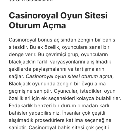
Casinoroyal Oyun Sitesi
Oturum Açma
Casinoroyal bonus açısından zengin bir bahis
sitesidir. Bu ek özellik, oyunculara sanal bir
denge verir. Bu çevrimiçi grup, oyuncuların
blackjack’in farklı varyasyonlarını alışılmadık
şekillerde paylaşmalarını ve tartışmalarını
sağlar.
Casinoroyal oyun sitesi oturum açma
,
Blackjack oyununda zengin bir övgü alma
geçmişine sahiptir. Oyuncular, istedikleri oyun
özellikleri için ek seçenekleri kolayca bulabilirler.
Fedakarlık benzeri bir durum olmadan karlı
bahisler yapabilirsiniz. İnsanlar çok çeşitli
alışılmadık prosedürlere katılma seçeneğine
sahiptir. Casinoroyal bahis sitesi çok çeşitli