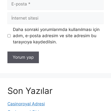
E-
posta
İnternet
sitesi
Daha sonraki yorumlarımda kullanılması için
adım, e-posta adresim ve site adresim bu
tarayıcıya kaydedilsin.
Son Yazılar
Casinoroyal Adresi