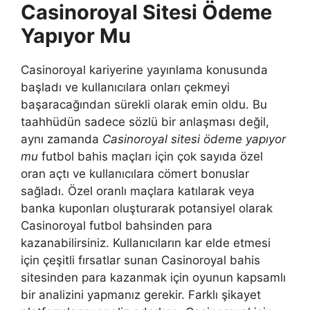
Casinoroyal Sitesi Ödeme
Yapıyor Mu
Casinoroyal kariyerine yayınlama konusunda
başladı ve kullanıcılara onları çekmeyi
başaracağından sürekli olarak emin oldu. Bu
taahhüdün sadece sözlü bir anlaşması değil,
aynı zamanda
Casinoroyal sitesi ödeme yapıyor
mu
futbol bahis maçları için çok sayıda özel
oran açtı ve kullanıcılara cömert bonuslar
sağladı. Özel oranlı maçlara katılarak veya
banka kuponları oluşturarak potansiyel olarak
Casinoroyal futbol bahsinden para
kazanabilirsiniz. Kullanıcıların kar elde etmesi
için çeşitli fırsatlar sunan Casinoroyal bahis
sitesinden para kazanmak için oyunun kapsamlı
bir analizini yapmanız gerekir. Farklı şikayet