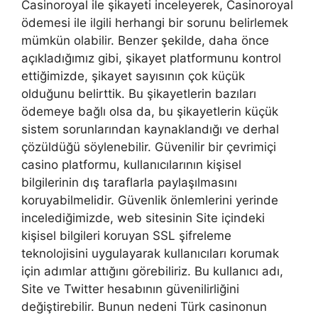
Casinoroyal ile şikayeti inceleyerek, Casinoroyal
ödemesi ile ilgili herhangi bir sorunu belirlemek
mümkün olabilir. Benzer şekilde, daha önce
açıkladığımız gibi, şikayet platformunu kontrol
ettiğimizde, şikayet sayısının çok küçük
olduğunu belirttik. Bu şikayetlerin bazıları
ödemeye bağlı olsa da, bu şikayetlerin küçük
sistem sorunlarından kaynaklandığı ve derhal
çözüldüğü söylenebilir. Güvenilir bir çevrimiçi
casino platformu, kullanıcılarının kişisel
bilgilerinin dış taraflarla paylaşılmasını
koruyabilmelidir. Güvenlik önlemlerini yerinde
incelediğimizde, web sitesinin Site içindeki
kişisel bilgileri koruyan SSL şifreleme
teknolojisini uygulayarak kullanıcıları korumak
için adımlar attığını görebiliriz. Bu kullanıcı adı,
Site ve Twitter hesabının güvenilirliğini
değiştirebilir. Bunun nedeni Türk casinonun