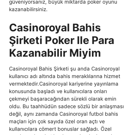
güveniyorsanız, büyük miktarda poker oyunu
kazanabilirsiniz.
Casinoroyal Bahis
Şirketi Poker Ile Para
Kazanabilir Miyim
Casinoroyal Bahis Şirketi şu anda Casinoroyal
kullanıcı adı altında bahis meraklılarına hizmet
vermektedir.Casinoroyal kariyerine yayınlama
konusunda başladı ve kullanıcılara onları
çekmeyi başaracağından sürekli olarak emin
oldu. Bu taahhüdün sadece sözlü bir anlaşması
değil, aynı zamanda Casinoroyal futbol bahis
maçları için çok sayıda özel oran açtı ve
kullanıcılara cömert bonuslar sağladı. Özel