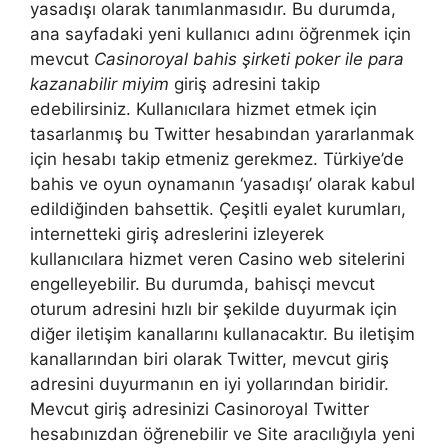
yasadışı olarak tanımlanmasıdır. Bu durumda,
ana sayfadaki yeni kullanıcı adını öğrenmek için
mevcut
Casinoroyal bahis şirketi poker ile para
kazanabilir miyim
giriş adresini takip
edebilirsiniz. Kullanıcılara hizmet etmek için
tasarlanmış bu Twitter hesabından yararlanmak
için hesabı takip etmeniz gerekmez. Türkiye’de
bahis ve oyun oynamanın ‘yasadışı’ olarak kabul
edildiğinden bahsettik. Çeşitli eyalet kurumları,
internetteki giriş adreslerini izleyerek
kullanıcılara hizmet veren Casino web sitelerini
engelleyebilir. Bu durumda, bahisçi mevcut
oturum adresini hızlı bir şekilde duyurmak için
diğer iletişim kanallarını kullanacaktır. Bu iletişim
kanallarından biri olarak Twitter, mevcut giriş
adresini duyurmanın en iyi yollarından biridir.
Mevcut giriş adresinizi Casinoroyal Twitter
hesabınızdan öğrenebilir ve Site aracılığıyla yeni