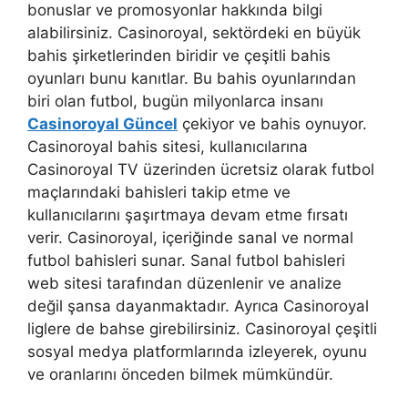
bonuslar ve promosyonlar hakkında bilgi
alabilirsiniz. Casinoroyal, sektördeki en büyük
bahis şirketlerinden biridir ve çeşitli bahis
oyunları bunu kanıtlar. Bu bahis oyunlarından
biri olan futbol, ​​bugün milyonlarca insanı
Casinoroyal Güncel
çekiyor ve bahis oynuyor.
Casinoroyal bahis sitesi, kullanıcılarına
Casinoroyal TV üzerinden ücretsiz olarak futbol
maçlarındaki bahisleri takip etme ve
kullanıcılarını şaşırtmaya devam etme fırsatı
verir. Casinoroyal, içeriğinde sanal ve normal
futbol bahisleri sunar. Sanal futbol bahisleri
web sitesi tarafından düzenlenir ve analize
değil şansa dayanmaktadır. Ayrıca Casinoroyal
liglere de bahse girebilirsiniz. Casinoroyal çeşitli
sosyal medya platformlarında izleyerek, oyunu
ve oranlarını önceden bilmek mümkündür.