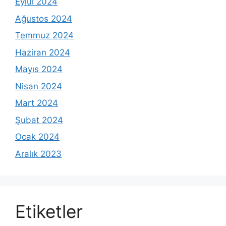
Eylül 2024
Ağustos 2024
Temmuz 2024
Haziran 2024
Mayıs 2024
Nisan 2024
Mart 2024
Şubat 2024
Ocak 2024
Aralık 2023
Etiketler