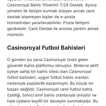
Casinoroyal Bahis Yönetimi 7/24 Destek. Ayrıca
yönetim ile iletişim kurmak isteyen ancak canlı
destek istemeyen kişiler de e-posta
hizmetinden yararlanabilirler. Posta iletişimi
gecikebilir. Canlı Destek ile anında yardım almak
mümkün.
Casinoroyal Futbol Bahisleri
O günden bu yana Casinoroyal önde gelen
güvenilir bahis platformu olmuştur. Binlerce aktif
üyeye sahip bir bahis sitesi olan
Casinoroyal
futbol bahisleri
, uygun futbol bahis oranları
nedeniyle popülerlik kazanmıştır. Bu küçük bir
başarı değildir. Casinoroyal canlı futbol bahis
özelliği, birinci sınıf bahis oranlarıyla ünlüdür ve
hala üyelere keyifli bir deneyim sunmaktadır. Bu