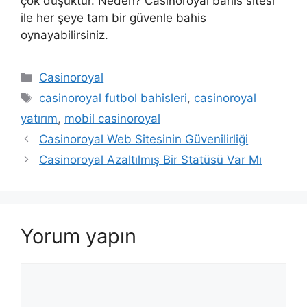
çok düşüktür. Neden? Casinoroyal bahis sitesi
ile her şeye tam bir güvenle bahis
oynayabilirsiniz.
Kategoriler
Casinoroyal
Etiketler
casinoroyal futbol bahisleri
,
casinoroyal
yatırım
,
mobil casinoroyal
Casinoroyal Web Sitesinin Güvenilirliği
Casinoroyal Azaltılmış Bir Statüsü Var Mı
Yorum yapın
Yorum