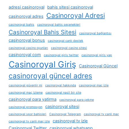
adresi casinoroyal
bahis sitesi casinoroyal
Casinoroyal Adresi
casinoroyal adres
casinoroyal bahis
casinoroyal bahis seçenekleri
Casinoroyal Bahis Sitesi
casinoroyal bağlantısı
casinoroyal bonus
casinoroyal canlı destek
casinoroyal casino oyunları
casinoroyal casino sitesi
casinoroyal com
casinoroyal giris twitter
casinoroyal giris yap
Casinoroyal Giriş
Casinoroyal Güncel
casinoroyal güncel adres
casinoroyal güvenlir mi
casinoroyal hakkında
casinoroyal maç izle
casinoroyal maç izleme
casinoroyal nasil bir site
casinoroyal para yatirma
casinoroyal para çekme
casinoroyal sitesi
casinoroyal promosyon
casinoroyal spor bahisleri
Casinoroyal Telegram
casinoroyal tv canli maç
casinoroyal tv izle
casinoroyal tv canli maç izle
Casinoroyal Twitter
casinoroyal whatsapp