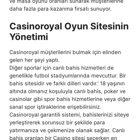
ve masa oyunu oranları sunarak müşterilerine
daha fazla para kazanma fırsatı sunuyor.
Casinoroyal Oyun Sitesinin
Yönetimi
Casinoroyal müşterilerini bulmak için elinden
gelen her şeyi yaptı.
Diğer sporlar için canlı bahis hizmetleri de
genellikle futbol stadyumlarında mevcuttur. Bir
bahis sitesidir ve farklı dilleri vardır.’ 18 yaşının
altında olmanız koşuluyla canlı bahis, poker ve
casinolar gibi spor bahis hizmetlerine veya diğer
sanal spor iştiraklerine erişebilirsiniz.
Casinoroyal garantili sistemi, bahislerinizi siteye
yerleştirerek sorunsuz bir şekilde para
yatırmanıza ve çekmenize olanak sağlar. Canlı
bahis oranları bir Casino sitesi seçerken en