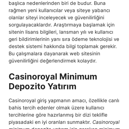
başlıca nedenlerinden biri de budur. Buna
rağmen yeni kullanıcılar veya siteye yabancı
olanlar siteyi inceleyecek ve güvenilirliğini
sorgulayacaklardır. Araştırmaya başlamak için
sitenin lisans bilgileri, lansman yılı ve kullanıcı
geri bildirimlerinin yanı sıra ödeme teknolojisi ve
destek sistemi hakkında bilgi toplamak gerekir.
Bu çalışmalara dayanarak web sitesinin
güvenilirliğini değerlendirmek kolaydır.
Casinoroyal Minimum
Depozito Yatırım
Casinoroyal giriş yapmanın amacı, özellikle canlı
bahis tercih edenler olmak üzere kullanıcı
tercihlerine göre hazırlanmış bir dizi teklifle
piyasadaki en iyi oranları sunmaktır.
Casinoroyal