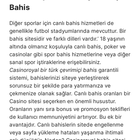
Bahis
Diğer sporlar için canlı bahis hizmetleri de
genellikle futbol stadyumlarında mevcuttur. Bir
bahis sitesidir ve farklı dilleri vardır.’ 18 yaşının
altında olmanız koşuluyla canlı bahis, poker ve
casinolar gibi spor bahis hizmetlerine veya diğer
sanal spor iştiraklerine erişebilirsiniz.
Casinoroyal bir türk çevrimiçi bahis
garantili
sistemi, bahislerinizi siteye yerleştirerek
sorunsuz bir şekilde para yatırmanıza ve
çekmenize olanak sağlar. Canlı bahis oranları bir
Casino sitesi seçerken en önemli husustur.
Oranların yanı sıra bonus ve promosyon teklifleri
de kullanıcı memnuniyetini artırıyor. Bu ek bir
avantajdır. Canlı bahislerin sitede engellenme
veya sayfa yükleme hataları yaşanma ihtimali