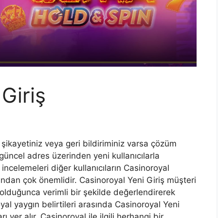
Giriş
ir şikayetiniz veya geri bildiriminiz varsa çözüm
güncel adres üzerinden yeni kullanıcılarla
incelemeleri diğer kullanıcıların Casinoroyal
ından çok önemlidir. Casinoroyal Yeni Giriş müşteri
n olduğunca verimli bir şekilde değerlendirerek
yal yaygın belirtileri arasında Casinoroyal Yeni
 yer alır. Casinoroyal ile ilgili herhangi bir