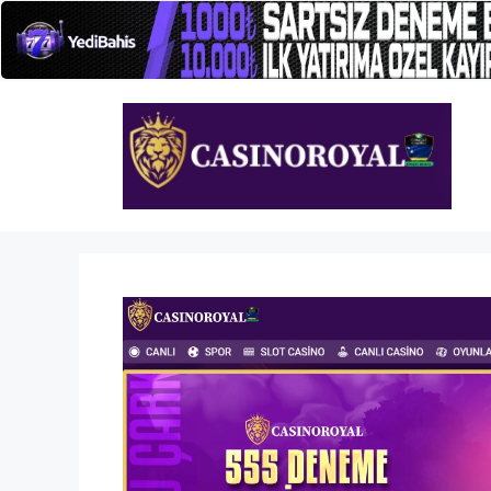
İçeriğe
atla