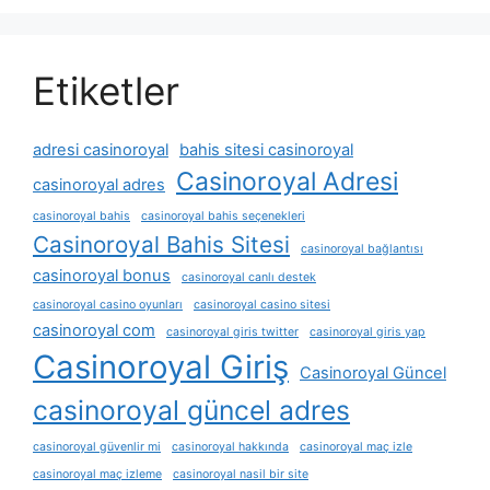
Etiketler
adresi casinoroyal
bahis sitesi casinoroyal
Casinoroyal Adresi
casinoroyal adres
casinoroyal bahis
casinoroyal bahis seçenekleri
Casinoroyal Bahis Sitesi
casinoroyal bağlantısı
casinoroyal bonus
casinoroyal canlı destek
casinoroyal casino oyunları
casinoroyal casino sitesi
casinoroyal com
casinoroyal giris twitter
casinoroyal giris yap
Casinoroyal Giriş
Casinoroyal Güncel
casinoroyal güncel adres
casinoroyal güvenlir mi
casinoroyal hakkında
casinoroyal maç izle
casinoroyal maç izleme
casinoroyal nasil bir site