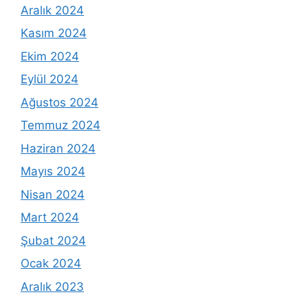
Aralık 2024
Kasım 2024
Ekim 2024
Eylül 2024
Ağustos 2024
Temmuz 2024
Haziran 2024
Mayıs 2024
Nisan 2024
Mart 2024
Şubat 2024
Ocak 2024
Aralık 2023