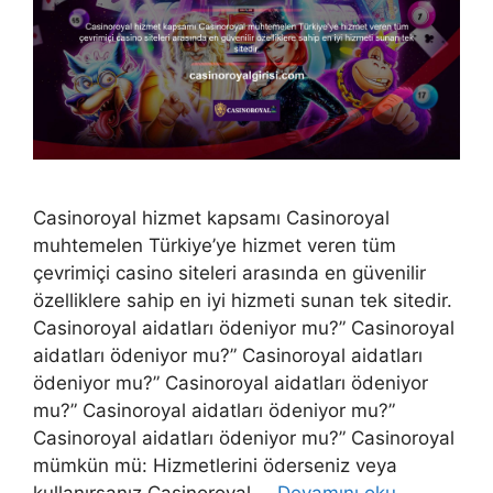
Casinoroyal hizmet kapsamı Casinoroyal
muhtemelen Türkiye’ye hizmet veren tüm
çevrimiçi casino siteleri arasında en güvenilir
özelliklere sahip en iyi hizmeti sunan tek sitedir.
Casinoroyal aidatları ödeniyor mu?” Casinoroyal
aidatları ödeniyor mu?” Casinoroyal aidatları
ödeniyor mu?” Casinoroyal aidatları ödeniyor
mu?” Casinoroyal aidatları ödeniyor mu?”
Casinoroyal aidatları ödeniyor mu?” Casinoroyal
mümkün mü: Hizmetlerini öderseniz veya