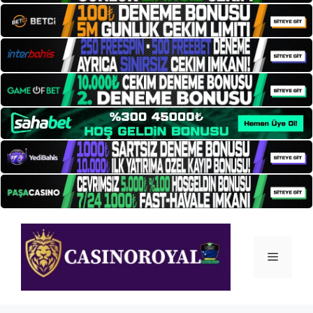
İçeriğe
atla
Menü