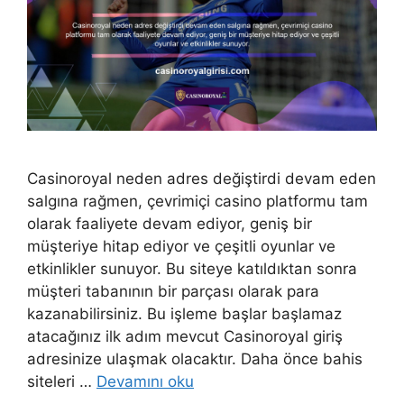
Casinoroyal neden adres değiştirdi devam eden
salgına rağmen, çevrimiçi casino platformu tam
olarak faaliyete devam ediyor, geniş bir
müşteriye hitap ediyor ve çeşitli oyunlar ve
etkinlikler sunuyor. Bu siteye katıldıktan sonra
müşteri tabanının bir parçası olarak para
kazanabilirsiniz. Bu işleme başlar başlamaz
atacağınız ilk adım mevcut Casinoroyal giriş
adresinize ulaşmak olacaktır. Daha önce bahis
siteleri …
Devamını oku