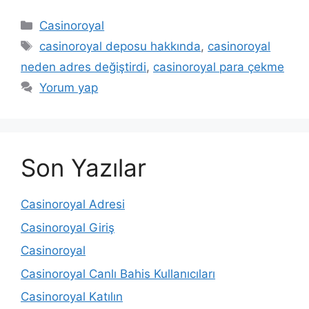
Kategoriler
Casinoroyal
Etiketler
casinoroyal deposu hakkında
,
casinoroyal
neden adres değiştirdi
,
casinoroyal para çekme
Yorum yap
Son Yazılar
Casinoroyal Adresi
Casinoroyal Giriş
Casinoroyal
Casinoroyal Canlı Bahis Kullanıcıları
Casinoroyal Katılın