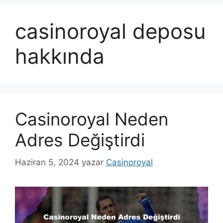
casinoroyal deposu
hakkında
Casinoroyal Neden
Adres Değiştirdi
Haziran 5, 2024
yazar
Casinoroyal