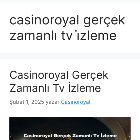
casinoroyal gerçek
zamanlı tv i̇zleme
Casinoroyal Gerçek
Zamanlı Tv İzleme
Şubat 1, 2025
yazar
Casinoroyal