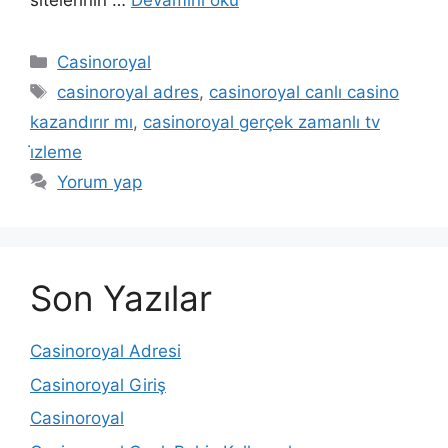
sitelerinin …
Devamını oku
Kategoriler
Casinoroyal
Etiketler
casinoroyal adres
,
casinoroyal canlı casino
kazandırır mı
,
casinoroyal gerçek zamanlı tv
i̇zleme
Yorum yap
Son Yazılar
Casinoroyal Adresi
Casinoroyal Giriş
Casinoroyal