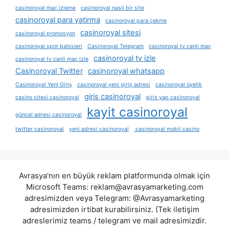
casinoroyal maç izleme
casinoroyal nasil bir site
casinoroyal para yatirma
casinoroyal para çekme
casinoroyal sitesi
casinoroyal promosyon
casinoroyal spor bahisleri
Casinoroyal Telegram
casinoroyal tv canli maç
casinoroyal tv izle
casinoroyal tv canli maç izle
Casinoroyal Twitter
casinoroyal whatsapp
Casinoroyal Yeni Giriş
casinoroyal yeni giriş adresi
casinoroyal üyelik
giris casinoroyal
casino sitesi casinoroyal
giris yap casinoroyal
kayit casinoroyal
güncel adresi casinoroyal
twitter casinoroyal
yeni adresi casinoroyal
casinoroyal mobil casino
Avrasya'nın en büyük reklam platformunda olmak için
Microsoft Teams:
reklam@avrasyamarketing.com
adresimizden veya Telegram: @Avrasyamarketing
adresimizden irtibat kurabilirsiniz. (Tek iletişim
adreslerimiz teams / telegram ve mail adresimizdir.