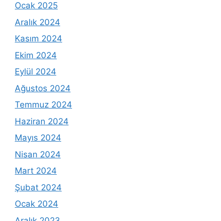
Ocak 2025
Aralık 2024
Kasım 2024
Ekim 2024
Eylül 2024
Ağustos 2024
Temmuz 2024
Haziran 2024
Mayıs 2024
Nisan 2024
Mart 2024
Şubat 2024
Ocak 2024
Aralık 2023