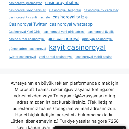
casinoroyal sitesi
casinoroyal promosyon
casinoroyal spor bahisleri
Casinoroyal Telegram
casinoroyal tv canli maç
casinoroyal tv izle
casinoroyal tv canli maç izle
Casinoroyal Twitter
casinoroyal whatsapp
Casinoroyal Yeni Giriş
casinoroyal yeni giriş adresi
casinoroyal üyelik
giris casinoroyal
casino sitesi casinoroyal
giris yap casinoroyal
kayit casinoroyal
güncel adresi casinoroyal
twitter casinoroyal
yeni adresi casinoroyal
casinoroyal mobil casino
Avrasya'nın en büyük reklam platformunda olmak için
Microsoft Teams:
reklam@avrasyamarketing.com
adresimizden veya Telegram: @Avrasyamarketing
adresimizden irtibat kurabilirsiniz. (Tek iletişim
adreslerimiz teams / telegram ve mail adresimizdir.
Harici hiçbir iletişim adresimiz bulunmamaktadır.
Lütfen itibar etmeyiniz.) Türkiye yasalarına göre 7258
sayılı kanun uyarınca yasa dışı bahis oynamanın