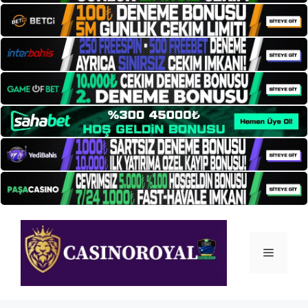
İçeriğe
atla
Menü