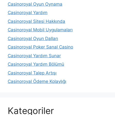
Casinoroyal Oyun Oynama
Casinoroyal Yardım
Casinoroyal Sitesi Hakkında
Casinoroyal Mobil Uygulamaları
Casinoroyal Oyun Dalları
Casinoroyal Poker Sanal Casino
Casinoroyal Yardım Sunar
Casinoroyal Yardım Bölümü
Casinoroyal Talep Artışı
Casinoroyal Ödeme Kolaylığı
Kategoriler