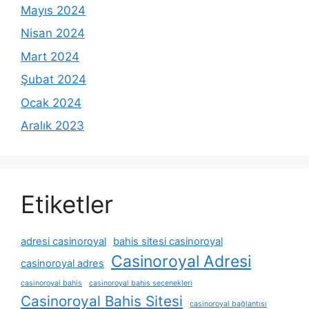
Mayıs 2024
Nisan 2024
Mart 2024
Şubat 2024
Ocak 2024
Aralık 2023
Etiketler
adresi casinoroyal
bahis sitesi casinoroyal
Casinoroyal Adresi
casinoroyal adres
casinoroyal bahis
casinoroyal bahis seçenekleri
Casinoroyal Bahis Sitesi
casinoroyal bağlantısı