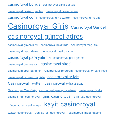
casinoroyal bonus
casinoroyal canlı destek
casinoroyal casino oyunları
casinoroyal casino sitesi
casinoroyal com
casinoroyal giris twitter
casinoroyal giris yap
Casinoroyal Giriş
Casinoroyal Güncel
casinoroyal güncel adres
casinoroyal güvenlir mi
casinoroyal hakkında
casinoroyal maç izle
casinoroyal maç izleme
casinoroyal nasil bir site
casinoroyal para yatirma
casinoroyal para çekme
casinoroyal sitesi
casinoroyal promosyon
casinoroyal spor bahisleri
Casinoroyal Telegram
casinoroyal tv canli maç
casinoroyal tv izle
casinoroyal tv canli maç izle
Casinoroyal Twitter
casinoroyal whatsapp
Casinoroyal Yeni Giriş
casinoroyal yeni giriş adresi
casinoroyal üyelik
giris casinoroyal
casino sitesi casinoroyal
giris yap casinoroyal
kayit casinoroyal
güncel adresi casinoroyal
twitter casinoroyal
yeni adresi casinoroyal
casinoroyal mobil casino