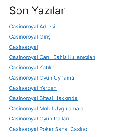
Son Yazılar
Casinoroyal Adresi
Casinoroyal Giriş
Casinoroyal
Casinoroyal Canlı Bahis Kullanıcıları
Casinoroyal Katılın
Casinoroyal Oyun Oynama
Casinoroyal Yardım
Casinoroyal Sitesi Hakkında
Casinoroyal Mobil Uygulamaları
Casinoroyal Oyun Dalları
Casinoroyal Poker Sanal Casino