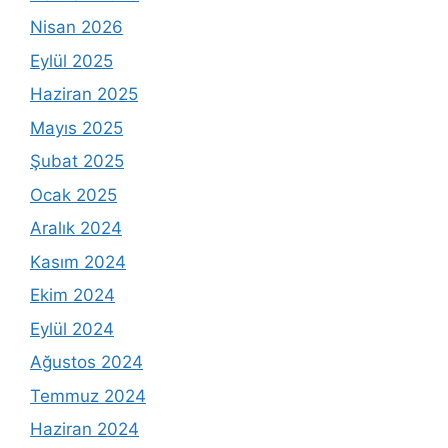
Nisan 2026
Eylül 2025
Haziran 2025
Mayıs 2025
Şubat 2025
Ocak 2025
Aralık 2024
Kasım 2024
Ekim 2024
Eylül 2024
Ağustos 2024
Temmuz 2024
Haziran 2024