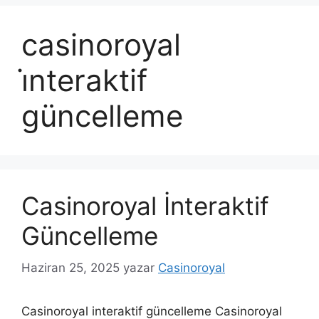
casinoroyal
i̇nteraktif
güncelleme
Casinoroyal İnteraktif
Güncelleme
Haziran 25, 2025
yazar
Casinoroyal
Casinoroyal interaktif güncelleme Casinoroyal