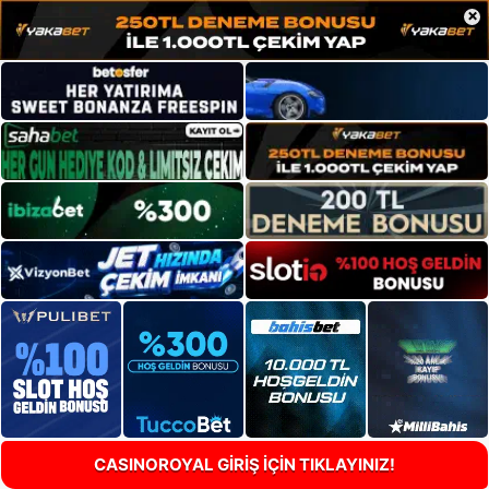
×
CASINOROYAL GİRİŞ İÇİN TIKLAYINIZ!