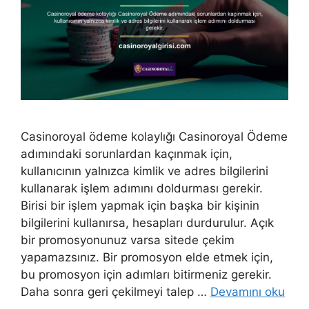
Casinoroyal ödeme kolaylığı Casinoroyal Ödeme
adımındaki sorunlardan kaçınmak için,
kullanıcının yalnızca kimlik ve adres bilgilerini
kullanarak işlem adımını doldurması gerekir.
Birisi bir işlem yapmak için başka bir kişinin
bilgilerini kullanırsa, hesapları durdurulur. Açık
bir promosyonunuz varsa sitede çekim
yapamazsınız. Bir promosyon elde etmek için,
bu promosyon için adımları bitirmeniz gerekir.
Daha sonra geri çekilmeyi talep …
Devamını oku