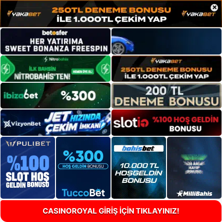
×
CASINOROYAL GİRİŞ İÇİN TIKLAYINIZ!