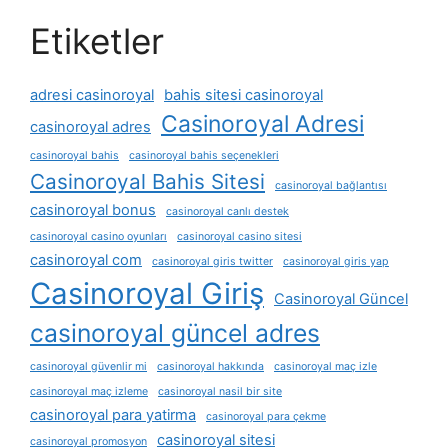
Etiketler
adresi casinoroyal
bahis sitesi casinoroyal
Casinoroyal Adresi
casinoroyal adres
casinoroyal bahis
casinoroyal bahis seçenekleri
Casinoroyal Bahis Sitesi
casinoroyal bağlantısı
casinoroyal bonus
casinoroyal canlı destek
casinoroyal casino oyunları
casinoroyal casino sitesi
casinoroyal com
casinoroyal giris twitter
casinoroyal giris yap
Casinoroyal Giriş
Casinoroyal Güncel
casinoroyal güncel adres
casinoroyal güvenlir mi
casinoroyal hakkında
casinoroyal maç izle
casinoroyal maç izleme
casinoroyal nasil bir site
casinoroyal para yatirma
casinoroyal para çekme
casinoroyal sitesi
casinoroyal promosyon