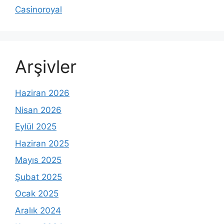
Casinoroyal
Arşivler
Haziran 2026
Nisan 2026
Eylül 2025
Haziran 2025
Mayıs 2025
Şubat 2025
Ocak 2025
Aralık 2024