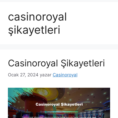
casinoroyal
şikayetleri
Casinoroyal Şikayetleri
Ocak 27, 2024
yazar
Casinoroyal