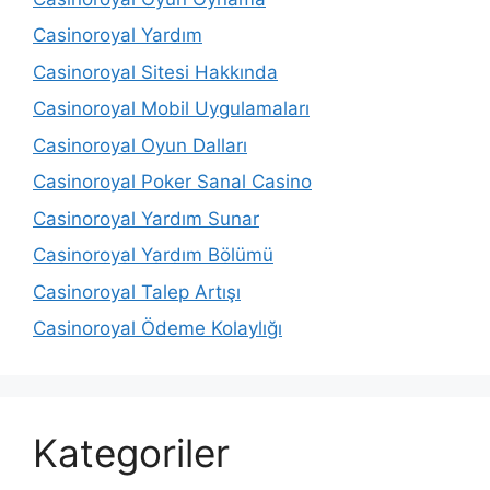
Casinoroyal Yardım
Casinoroyal Sitesi Hakkında
Casinoroyal Mobil Uygulamaları
Casinoroyal Oyun Dalları
Casinoroyal Poker Sanal Casino
Casinoroyal Yardım Sunar
Casinoroyal Yardım Bölümü
Casinoroyal Talep Artışı
Casinoroyal Ödeme Kolaylığı
Kategoriler