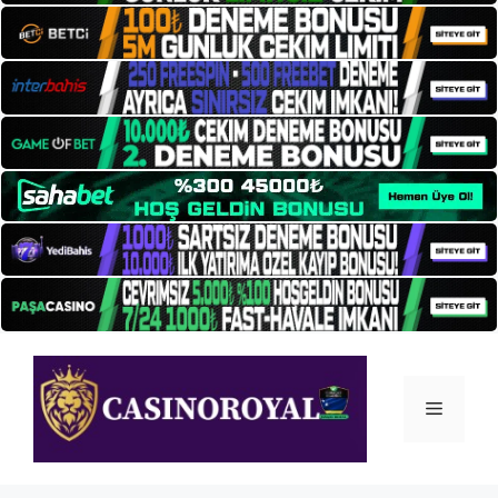
İçeriğe
atla
Menü