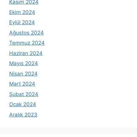
Kasım 2024
Ekim 2024
Eylül 2024
Ağustos 2024
Temmuz 2024
Haziran 2024
Mayıs 2024
Nisan 2024
Mart 2024
Şubat 2024
Ocak 2024
Aralık 2023