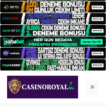
İçeriğe
atla
Menü