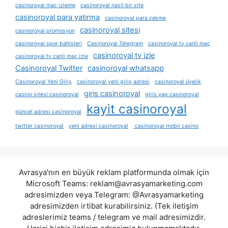
casinoroyal maç izleme
casinoroyal nasil bir site
casinoroyal para yatirma
casinoroyal para çekme
casinoroyal sitesi
casinoroyal promosyon
casinoroyal spor bahisleri
Casinoroyal Telegram
casinoroyal tv canli maç
casinoroyal tv izle
casinoroyal tv canli maç izle
Casinoroyal Twitter
casinoroyal whatsapp
Casinoroyal Yeni Giriş
casinoroyal yeni giriş adresi
casinoroyal üyelik
giris casinoroyal
casino sitesi casinoroyal
giris yap casinoroyal
kayit casinoroyal
güncel adresi casinoroyal
twitter casinoroyal
yeni adresi casinoroyal
casinoroyal mobil casino
Avrasya'nın en büyük reklam platformunda olmak için
Microsoft Teams:
reklam@avrasyamarketing.com
adresimizden veya Telegram: @Avrasyamarketing
adresimizden irtibat kurabilirsiniz. (Tek iletişim
adreslerimiz teams / telegram ve mail adresimizdir.