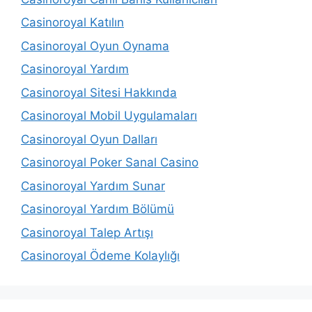
Casinoroyal Katılın
Casinoroyal Oyun Oynama
Casinoroyal Yardım
Casinoroyal Sitesi Hakkında
Casinoroyal Mobil Uygulamaları
Casinoroyal Oyun Dalları
Casinoroyal Poker Sanal Casino
Casinoroyal Yardım Sunar
Casinoroyal Yardım Bölümü
Casinoroyal Talep Artışı
Casinoroyal Ödeme Kolaylığı