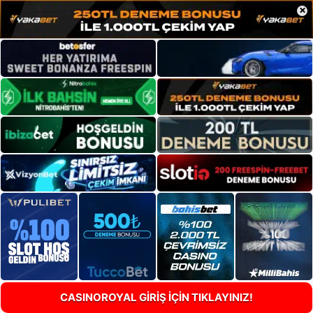
×
CASINOROYAL GİRİŞ İÇİN TIKLAYINIZ!