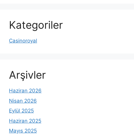
Kategoriler
Casinoroyal
Arşivler
Haziran 2026
Nisan 2026
Eylül 2025
Haziran 2025
Mayıs 2025