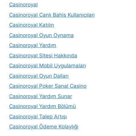
Casinoroyal
Casinoroyal Canlı Bahis Kullanıcıları
Casinoroyal Katılın
Casinoroyal Oyun Oynama
Casinoroyal Yardım
Casinoroyal Sitesi Hakkında
Casinoroyal Mobil Uygulamaları
Casinoroyal Oyun Dalları
Casinoroyal Poker Sanal Casino
Casinoroyal Yardım Sunar
Casinoroyal Yardım Bölümü
Casinoroyal Talep Artışı
Casinoroyal Ödeme Kolaylığı