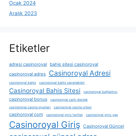
Ocak 2024
Aralık 2023
Etiketler
adresi casinoroyal
bahis sitesi casinoroyal
Casinoroyal Adresi
casinoroyal adres
casinoroyal bahis
casinoroyal bahis seçenekleri
Casinoroyal Bahis Sitesi
casinoroyal bağlantısı
casinoroyal bonus
casinoroyal canlı destek
casinoroyal casino oyunları
casinoroyal casino sitesi
casinoroyal com
casinoroyal giris twitter
casinoroyal giris yap
Casinoroyal Giriş
Casinoroyal Güncel