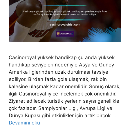
Casinoroyal yüksek handikap şu anda yüksek
handikap seviyeleri nedeniyle Asya ve Güney
Amerika liglerinden uzak durulması tavsiye
ediliyor. Birden fazla gole ulaşmak, rakibin
kalesine ulaşmak kadar önemlidir. Sonuç olarak,
ilgili Casinoroyal iyice incelemek çok önemlidir.
Ziyaret edilecek turistik yerlerin sayısı genellikle
çok fazladır. Şampiyonlar Ligi, Avrupa Ligi ve
Dünya Kupası gibi etkinlikler için artık birçok …
Devamını oku