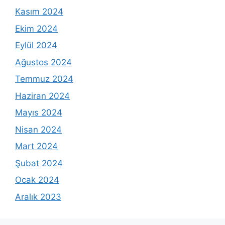
Kasım 2024
Ekim 2024
Eylül 2024
Ağustos 2024
Temmuz 2024
Haziran 2024
Mayıs 2024
Nisan 2024
Mart 2024
Şubat 2024
Ocak 2024
Aralık 2023