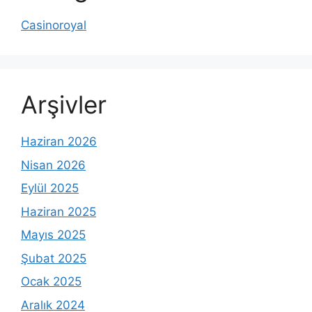
Casinoroyal
Arşivler
Haziran 2026
Nisan 2026
Eylül 2025
Haziran 2025
Mayıs 2025
Şubat 2025
Ocak 2025
Aralık 2024