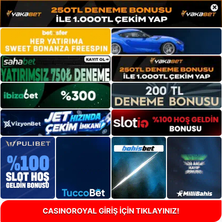
×
CASINOROYAL GİRİŞ İÇİN TIKLAYINIZ!