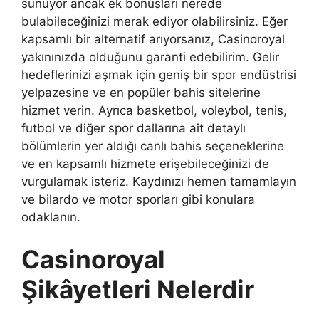
sunuyor ancak ek bonusları nerede
bulabileceğinizi merak ediyor olabilirsiniz. Eğer
kapsamlı bir alternatif arıyorsanız, Casinoroyal
yakınınızda olduğunu garanti edebilirim. Gelir
hedeflerinizi aşmak için geniş bir spor endüstrisi
yelpazesine ve en popüler bahis sitelerine
hizmet verin. Ayrıca basketbol, ​​voleybol, tenis,
futbol ve diğer spor dallarına ait detaylı
bölümlerin yer aldığı canlı bahis seçeneklerine
ve en kapsamlı hizmete erişebileceğinizi de
vurgulamak isteriz. Kaydınızı hemen tamamlayın
ve bilardo ve motor sporları gibi konulara
odaklanın.
Casinoroyal
Şikâyetleri Nelerdir