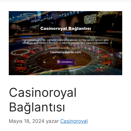
Casinoroyal
Bağlantısı
Mayıs 18, 2024
yazar
Casinoroyal