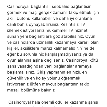
Casinoroyal bağlantısı seobahis bağlantısını
görmek ve maçı gerçek zamanlı takip etmek için
akıllı butonu kullanabilir ve daha iyi oranlarla
canlı bahis oynayabilirsiniz. Kesintisiz TV
izlemek istiyorsanız mükemmel TV hizmeti
sunan yeni bağlantılara göz atabilirsiniz. Oyun
ve casinolarda uzmanlık kazanmaya kararlı olan
kişiler, aksiliklere maruz kalmamalıdır. Yine de
eğer bu sorunla hiç karşılaşmadıysanız ya da
oyun alanına aşina değilseniz, Casinoroyal kötü
şans yaşadığından yeni bağlantılar aramaya
başlamalısınız. Giriş yapmanın en hızlı, en
güvenilir ve en kolay yolunu öğrenmek
istiyorsanız lütfen mevcut bağlantının takip
mesajı bölümüne bakınız
Casinoroyal hala önemli ödüller kazanma şansı