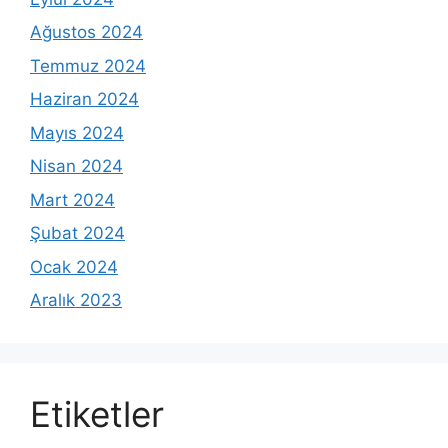
Ağustos 2024
Temmuz 2024
Haziran 2024
Mayıs 2024
Nisan 2024
Mart 2024
Şubat 2024
Ocak 2024
Aralık 2023
Etiketler