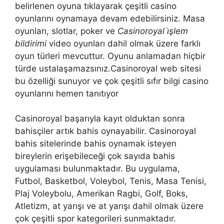
belirlenen oyuna tıklayarak çeşitli casino
oyunlarını oynamaya devam edebilirsiniz. Masa
oyunları, slotlar, poker ve
Casinoroyal i̇şlem
bildirimi
video oyunları dahil olmak üzere farklı
oyun türleri mevcuttur. Oyunu anlamadan hiçbir
türde ustalaşamazsınız.Casinoroyal web sitesi
bu özelliği sunuyor ve çok çeşitli sıfır bilgi casino
oyunlarını hemen tanıtıyor
Casinoroyal başarıyla kayıt olduktan sonra
bahisçiler artık bahis oynayabilir. Casinoroyal
bahis sitelerinde bahis oynamak isteyen
bireylerin erişebileceği çok sayıda bahis
uygulaması bulunmaktadır. Bu uygulama,
Futbol, ​​Basketbol, ​​Voleybol, Tenis, Masa Tenisi,
Plaj Voleybolu, Amerikan Ragbi, Golf, Boks,
Atletizm, at yarışı ve at yarışı dahil olmak üzere
çok çeşitli spor kategorileri sunmaktadır.