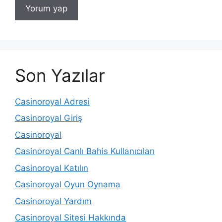
Son Yazılar
Casinoroyal Adresi
Casinoroyal Giriş
Casinoroyal
Casinoroyal Canlı Bahis Kullanıcıları
Casinoroyal Katılın
Casinoroyal Oyun Oynama
Casinoroyal Yardım
Casinoroyal Sitesi Hakkında