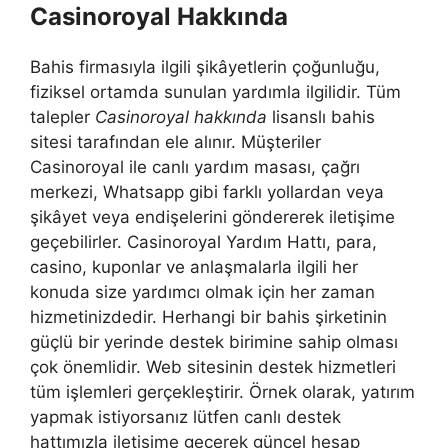
Casinoroyal Hakkında
Bahis firmasıyla ilgili şikâyetlerin çoğunluğu,
fiziksel ortamda sunulan yardımla ilgilidir. Tüm
talepler
Casinoroyal hakkında
lisanslı bahis
sitesi tarafından ele alınır. Müşteriler
Casinoroyal ile canlı yardım masası, çağrı
merkezi, Whatsapp gibi farklı yollardan veya
şikâyet veya endişelerini göndererek iletişime
geçebilirler. Casinoroyal Yardım Hattı, para,
casino, kuponlar ve anlaşmalarla ilgili her
konuda size yardımcı olmak için her zaman
hizmetinizdedir. Herhangi bir bahis şirketinin
güçlü bir yerinde destek birimine sahip olması
çok önemlidir. Web sitesinin destek hizmetleri
tüm işlemleri gerçekleştirir. Örnek olarak, yatırım
yapmak istiyorsanız lütfen canlı destek
hattımızla iletişime geçerek güncel hesap