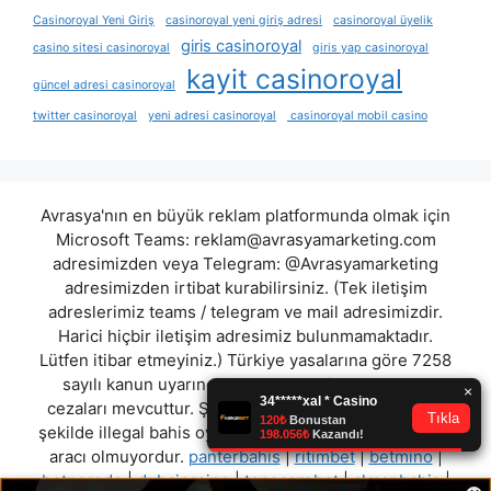
Casinoroyal Yeni Giriş
casinoroyal yeni giriş adresi
casinoroyal üyelik
giris casinoroyal
casino sitesi casinoroyal
giris yap casinoroyal
kayit casinoroyal
güncel adresi casinoroyal
twitter casinoroyal
yeni adresi casinoroyal
casinoroyal mobil casino
Avrasya'nın en büyük reklam platformunda olmak için
Microsoft Teams:
reklam@avrasyamarketing.com
adresimizden veya Telegram: @Avrasyamarketing
adresimizden irtibat kurabilirsiniz. (Tek iletişim
adreslerimiz teams / telegram ve mail adresimizdir.
Harici hiçbir iletişim adresimiz bulunmamaktadır.
Lütfen itibar etmeyiniz.) Türkiye yasalarına göre 7258
sayılı kanun uyarınca yasa dışı bahis oynamanın
cezaları mevcuttur. Şu an bulunduğunuz site hiç bir
şekilde illegal bahis oyunları oynatmıyor ve oynamaya
aracı olmuyordur.
panterbahis
|
ritimbet
|
betmino
|
betnerede
|
dubaicasino
|
topscorebet
|
almanbahis
|