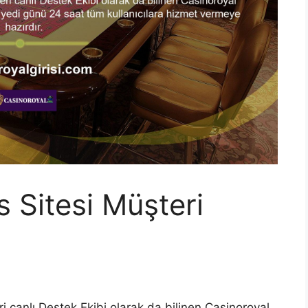
 Sitesi Müşteri
ri canlı Destek Ekibi olarak da bilinen Casinoroyal