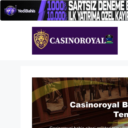
İçeriğe
atla