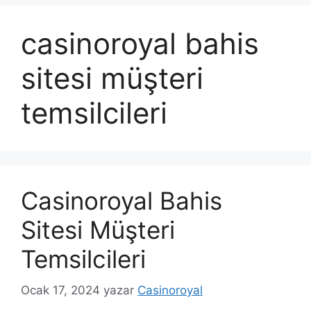
casinoroyal bahis
sitesi müşteri
temsilcileri
Casinoroyal Bahis
Sitesi Müşteri
Temsilcileri
Ocak 17, 2024
yazar
Casinoroyal