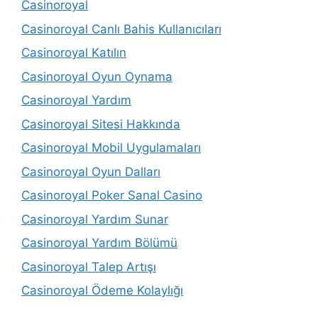
Casinoroyal
Casinoroyal Canlı Bahis Kullanıcıları
Casinoroyal Katılın
Casinoroyal Oyun Oynama
Casinoroyal Yardım
Casinoroyal Sitesi Hakkında
Casinoroyal Mobil Uygulamaları
Casinoroyal Oyun Dalları
Casinoroyal Poker Sanal Casino
Casinoroyal Yardım Sunar
Casinoroyal Yardım Bölümü
Casinoroyal Talep Artışı
Casinoroyal Ödeme Kolaylığı