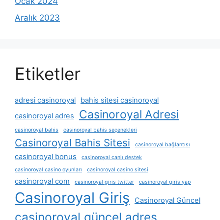
Ocak 2024
Aralık 2023
Etiketler
adresi casinoroyal
bahis sitesi casinoroyal
Casinoroyal Adresi
casinoroyal adres
casinoroyal bahis
casinoroyal bahis seçenekleri
Casinoroyal Bahis Sitesi
casinoroyal bağlantısı
casinoroyal bonus
casinoroyal canlı destek
casinoroyal casino oyunları
casinoroyal casino sitesi
casinoroyal com
casinoroyal giris twitter
casinoroyal giris yap
Casinoroyal Giriş
Casinoroyal Güncel
casinoroyal güncel adres