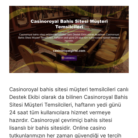
Casinoroyal bahis sitesi müşteri temsilcileri canlı
Destek Ekibi olarak da bilinen Casinoroyal Bahis
Sitesi Müşteri Temsilcileri, haftanın yedi günü
24 saat tüm kullanıcılara hizmet vermeye
hazırdır. Casinoroyal çevrimiçi bahis sitesi
lisanslı bir bahis sitesidir. Online casino
tutkunlarımızın her zaman güvendiği ve tercih