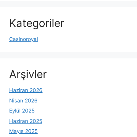
Kategoriler
Casinoroyal
Arşivler
Haziran 2026
Nisan 2026
Eylül 2025
Haziran 2025
Mayıs 2025